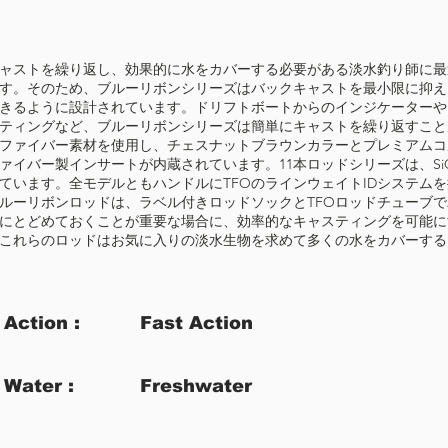
ャストを繰り返し、効果的に水をカバーする必要がある淡水釣り師に最
す。そのため、ブルーリボンシリーズはバックキャストを最小限に抑え
きるように設計されています。ドリフトボートからのインジケーターや
ティングなど、ブルーリボンシリーズは簡単にキャストを繰り返すこと
ファイバー素材を使用し、チェスナットブラウンカラーとプレミアムコ
ァイバー製インサートが内蔵されています。11本ロッドシリーズは、S
ています。全モデルともハンドルにTFOのラインウェイトIDシステム
ルーリボンロッドは、ラベル付きロッドソックとTFOロッドチューブ
にとどめておくことが重要な場合に、効率的なキャスティングを可能に
これらのロッドはお気に入りの淡水生物を求めて多くの水をカバーするた
Action :
Fast Action
Water :
Freshwater