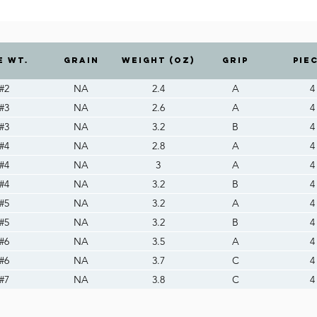
E WT.
GRAIN
WEIGHT (OZ)
GRIP
Pie
#2
NA
2.4
A
4
#3
NA
2.6
A
4
#3
NA
3.2
B
4
#4
NA
2.8
A
4
#4
NA
3
A
4
#4
NA
3.2
B
4
#5
NA
3.2
A
4
#5
NA
3.2
B
4
#6
NA
3.5
A
4
#6
NA
3.7
C
4
#7
NA
3.8
C
4